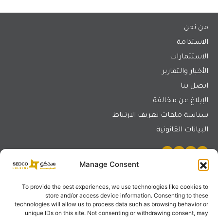
من نحن
الاستدامة
الاستثمارات
الأخبار والتقارير
اتصل بنا
الإبلاغ عن مخالفة
سياسة ملفات تعريف الارتباط
البيانات القانونية
Manage Consent
تواصل معنا
To provide the best experiences, we use technologies like cookies to
store and/or access device information. Consenting to these
المقر الرئيسي - جدة
technologies will allow us to process data such as browsing behavior or
البرج الجنوبي لمركز الرد سي مول – حي الشاطئ، طريق الملك
unique IDs on this site. Not consenting or withdrawing consent, may
عبد العزيز (طريق الملك)، جدة 21491، المملكة العربية