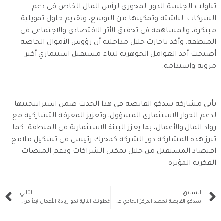
تناولت الجلسة الدور المحوري لرأس المال الخاص في دعم
الشركات الناشئة وتمكينها من التوسع، وتقديم حلول تمويلية
مبتكرة، والمساهمة في تحقيق الأثر الاقتصادي والاجتماعي في
المنطقة. وأكد باحارث خلال مداخلته أن رؤوس الأموال الخاصة
أصبحت أحد العوامل الجوهرية لبناء مستقبل استثماري أكثر
مرونة واستدامة.
تأتي مشاركة سدكو القابضة في هذا الحدث ضمن استراتيجيتها
لدعم الحوار الاستثماري المسؤول، وتعزيز المعرفة التشاركية مع
رواد المال والأعمال، بما يعزز البيئة الاستثمارية في المنطقة. كما
تبرز هذه المشاركة دور الشركة كمحرك رئيسي في تشكيل ملامح
اقتصاد المستقبل من خلال تمكين الشراكات ودعم المنصات
الفكرية المؤثرة
السابق
التالي
سدكو القابضة تحصد المركز الحادي عشر ضمن قائمة أقوى 100 شركة عائلية عربية لعام 2025 حسب تصنيف فوربس الشرق الأوسط
خطوتك التالية نحو ريادة الأعمال تبدأ من خلال جلسة “روّاد” على منصة X