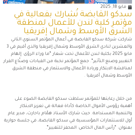
مايو 18, 2025
سدكو القابضة تُشارك بفعالية في
مؤتمر كلية لندن للأعمال لمنطقة
الشرق الأوسط وشمال إفريقيا
شاركت شركة سدكو القابضة في أعمال المؤتمر السنوي الثاني
والعشرين لنادي الشرق الأوسط وشمال إفريقيا والذي أقيم في 3
مايو 2025 بكلية لندن للأعمال تحت شعار “ما وراء الرؤى: إلهام
التغيير وصنع التأثير”. جمع المؤتمر نخبة من القيادات وصنّاع القرار
لمناقشة الابتكار وريادة الأعمال والاستثمار في منطقة الشرق
الأوسط وشمال أفريقيا .
من خلال رعايتها للمؤتمر سلطت سدكو القابضة الضوء على
أهمية رؤوس الأموال الخاصة كأداة فعالة في تعزيز الابتكار
والتنمية المستدامة. حيث شارك الأستاذ همّام باحارث، مدير عام
أول للاستثمارات المؤسسية في سدكو القابضة، في جلسة حوارية
بعنوان: “رأس المال الخاص: المحفز للتغيير”.