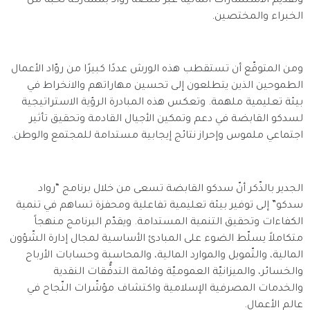
وتقديم الاستشارات المالية عبر منصّة روّاد بمشاركة نخبة من
الخبراء والمختصين.
ومن المتوقّع أن تستقطب هذه الورش عددًا كبيرًا من روّاد الأعمال
الطموحين الذين يتطلعون إلى تحسين مهاراتهم والانخراط في
بيئة تعليمية ملهمة. وتعكس هذه المبادرة الرؤية الاستراتيجية
لسدكو القابضة في دعم وتمكين الأجيال القادمة وتحقيق تأثير
اجتماعي ملموس وإحراز نتائج إيجابية مستدامة للمجتمع والوطن.
الجدير بالذّكر أنّ سدكو القابضة تسعى من خلال برنامج “رواد
سدكو” إلى توفير بيئة تعليمية تفاعلية ومحفزة تساهم في تنمية
الكفاءات وتحقيق التنمية المستدامة. ويقدّم البرنامج منهجاً
متكاملاً يسلّط الضوء على المبادئ الأساسية لمجال إدارة الشّؤون
المالية، والتّمويل والموارد المالية، والمحاسبة وحسابات الأرباح
والخسائر، والميزانيّة العموميّة وقائمة التدفُّقات النقدية
والخدمات المصرفية الإسلامية واكتشاف مؤشّرات النّجاح في
عالم الأعمال.