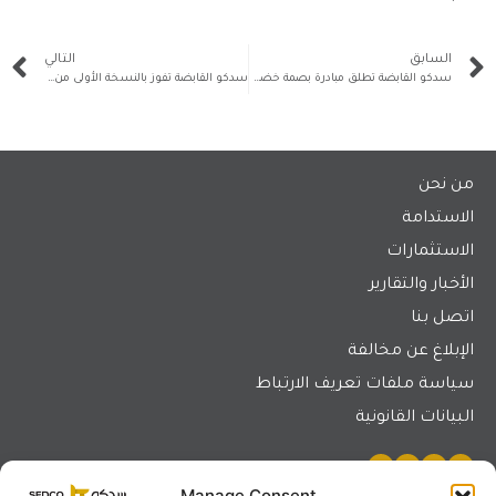
السابق
التالي
سدكو القابضة تطلق مبادرة بصمة خضراء لتعزيز الاستدامة البيئية
سدكو القابضة تفوز بالنسخة الأولى من جائزة المسؤولية الاجتماعية للشركات
من نحن
الاستدامة
الاستثمارات
الأخبار والتقارير
اتصل بنا
الإبلاغ عن مخالفة
سياسة ملفات تعريف الارتباط
البيانات القانونية
Manage Consent