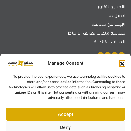
الأخبار والتقارير
اتصل بنا
الإبلاغ عن مخالفة
سياسة ملفات تعريف الارتباط
البيانات القانونية
Manage Consent
تواصل معنا
To provide the best experiences, we use technologies like cookies to
store and/or access device information. Consenting to these
المقر الرئيسي - جدة
technologies will allow us to process data such as browsing behavior or
البرج الجنوبي لمركز الرد سي مول – حي الشاطئ، طريق الملك
unique IDs on this site. Not consenting or withdrawing consent, may
عبد العزيز (طريق الملك)، جدة 21491، المملكة العربية
adversely affect certain features and functions.
السعودية.
هاتف:
+966 12 690 6666
Accept
مكتب الرياض
Deny
مبنى رقم 704، برج المقرنص، مركز الملك عبدالله المالي