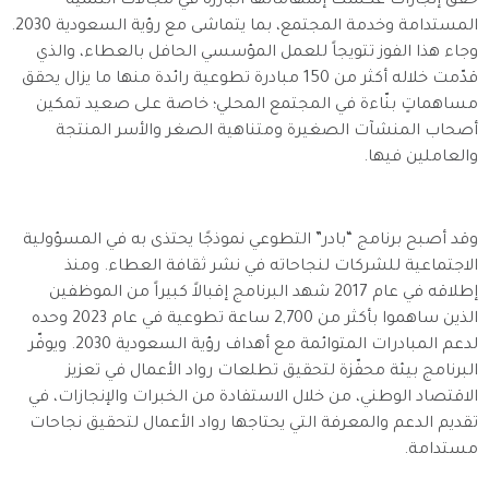
حقق إنجازات عكست إسهاماتها البارزة في مجالات التنمية
المستدامة وخدمة المجتمع، بما يتماشى مع رؤية السعودية 2030.
وجاء هذا الفوز تتويجاً للعمل المؤسسي الحافل بالعطاء، والذي
قدّمت خلاله أكثر من 150 مبادرة تطوعية رائدة منها ما يزال يحقق
مساهماتٍ بنّاءة في المجتمع المحلي؛ خاصة على صعيد تمكين
أصحاب المنشآت الصغيرة ومتناهية الصغر والأسر المنتجة
والعاملين فيها.
وقد أصبح برنامج “بادر” التطوعي نموذجًا يحتذى به في المسؤولية
الاجتماعية للشركات لنجاحاته في نشر ثقافة العطاء. ومنذ
إطلاقه في عام 2017 شهد البرنامج إقبالاً كبيراً من الموظفين
الذين ساهموا بأكثر من 2,700 ساعة تطوعية في عام 2023 وحده
لدعم المبادرات المتوائمة مع أهداف رؤية السعودية 2030. ويوفّر
البرنامج بيئة محفّزة لتحقيق تطلعات رواد الأعمال في تعزيز
الاقتصاد الوطني، من خلال الاستفادة من الخبرات والإنجازات، في
تقديم الدعم والمعرفة التي يحتاجها رواد الأعمال لتحقيق نجاحات
مستدامة.