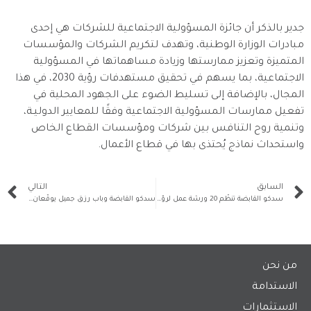
جدير بالذكر أن جائزة المسؤولية الاجتماعية للشركات هي إحدى
مبادرات الوزارة الوطنية، وتهدف لتكريم الشركات والمؤسسات
المتميزة وتعزيز ممارستها وزيادة مساهماتها في المسؤولية
الاجتماعية، بما يسهم في تحقيق مستهدفات رؤية 2030، في هذا
المجال، بالإضافة إلى تسليط الضوء على الجهود المحلية في
تفعيل ممارسات المسؤولية الاجتماعية وفقًا للمعايير الدوليـة،
وتنمية روح التنافس بين شركات ومؤسسات القطاع الخاص
واستحداث نماذج يُحتذى بها في قطاع الأعمال.
السابق
التالي
سدكو القابضة تنظّم 20 ورشة عمل لروّاد الأعمال ضمن برنامج روّاد سدكو
سدكو القابضة وباب رزق جميل يوقّعان اتفاقية تعاون لصالح ريادة الأعمال
من نحن
الاستدامة
الاستثمارات