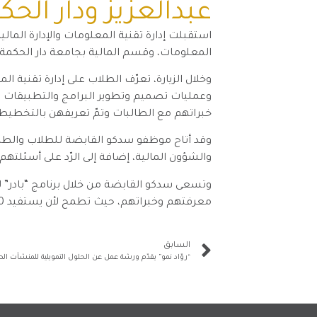
عبدالعزيز ودار الح
استقبلت إدارة تقنية المعلومات والإدارة الما
المعلومات، وقسم المالية بجامعة دار الحكمة، 
وخلال الزيارة، تعرّف الطلاب على إدارة تقنية
وعمليات تصميم وتطوير البرامج والتطبيقات وكي
خبراتهم مع الطالبات وتمّ تعريفهن بالتخطيط ا
وقد أتاح موظفو سدكو القابضة للطلاب والطا
والشؤون المالية، إضافة إلى الرّد على أسئلته
وتسعى سدكو القابضة من خلال برنامج “بادر” ل
معرفتهم وخبراتهم، حيث تطمح لأن يستفيد 90 طالباً وطالبة من البرنامج، عبر تخصيص أكثر من 90 ساعة تطوعٍ بقيمةٍ اقتصادية تقدر بحوالي 40,500 ريال
السابق
“روّاد نمو” يقدّم ورشة عمل عن الحلول التمويلية للمنشآت