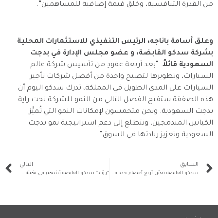
من القدرة التنافسية، وخلق قيمة إضافية للمساهمين”.
وعلق أسامة باناجه، الرئيس التنفيذي للاستثمارات المحلية
بشركة سدكو القابضة، و
عضو مجلس الإدارة في بدجت
السعودية قائلاً
: “بعد أربعة عقودٍ من تأسيس شركة عالم
السيارات، وتطويرها لتصبح واحدة من أفضل شركات تأجير
السيارات على المدى الطويل في المملكة، تدرك سدكو اليوم أن
هذه الصفقة ستفتح الفصل التالي من النمو للشركة تحت راية
بدجت السعودية. ونحن متحمسون لإمكانات النمو التي تُميِّز
الكيانين المندمجين، ونتطلع إلى دعم استراتيجية نمو بدجت
السعودية وتعزيز ريادتها في السوق”.
السابق
التالي
سدكو القابضة تُعيّن أربع أعضاء جدد في مجلس إدارتها
“روّاد” سدكو القابضة يُسْهم في تهْيئة وإعداد روّاد الأعمال وتمكينهم من المساهمة في تحقيق النُّمُو المُستدام